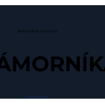
Reštaurácia a penzión
NÁMORNÍK
Denné menu