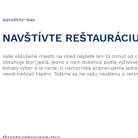
navstivte-nas
NAVŠTÍVTE REŠTAURÁCI
Vaše obľúbené miesto na obed nájdete len 13 minút od c
obsahuje štyri jedlá, jedno z nich dokonca podľa výživo
bohatý výber Á la carte. U námorníka pripravujeme jedlá
neodchádzali hladní. Tešíme sa na vašu návštevu a verím
threetwonineseven-two