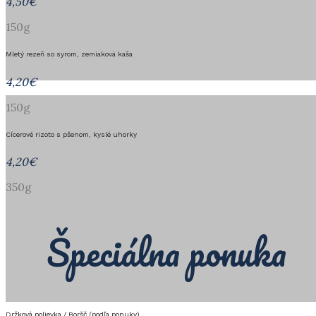
4,50€
150g
Mletý rezeň so syrom, zemiaková kaša
4,20€
150g
Cícerové rizoto s pšenom, kyslé uhorky
4,20€
350g
Špeciálna ponuka
Držková polievka / Boršč (podľa ponuky)