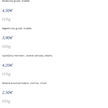
Maďarský guláš, knedle
4,50€
120g
Segedínsky guláš, knedle
3,90€
100g
Vyprážaný Hermelín, varené zemiaky, obloha
4,20€
120g
Pečené bravčové koleno ,horčica, chren
2,50€
150g