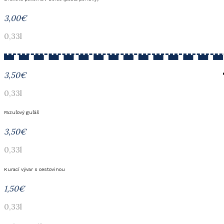
3,00€
0,33l
Kotlíkový guláš
3,50€
0,33l
Fazuľový guľáš
3,50€
0,33l
Kurací vývar s cestovinou
1,50€
0,33l