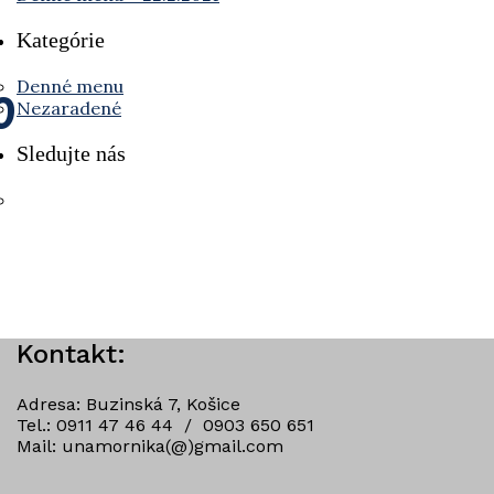
Kategórie
0
Denné menu
Nezaradené
Sledujte nás
Kontakt:
Adresa: Buzinská 7, Košice
Tel.: 0911 47 46 44 / 0903 650 651
Mail: unamornika(@)gmail.com