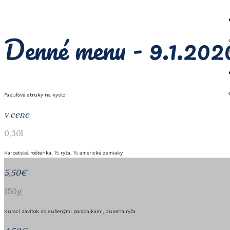
Denné menu - 9.1.202
Fazuľové struky na kyslo
v cene
0,30l
Karpatská roštenka, ½ ryža, ½ americké zemiaky
5,50€
150g
Kurací závitok so sušenými paradajkami, dusená ryža